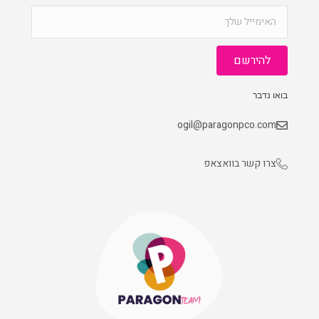
להירשם
בואו נדבר
ogil@paragonpco.com
צרו קשר בוואצאפ