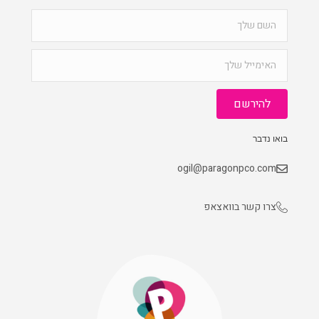
להירשם
בואו נדבר
ogil@paragonpco.com
צרו קשר בוואצאפ