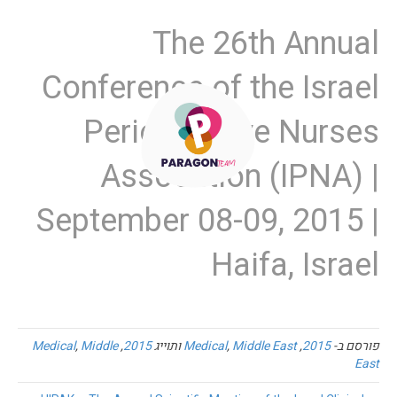
The 26th Annual
Conference of the Israel
Perioperative Nurses
Assocation (IPNA) |
September 08-09, 2015 |
Haifa, Israel
פורסם ב-
2015
,
Middle East
,
Medical
ותוייג
2015
,
Middle
,
Medical
East