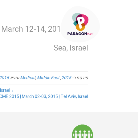
בית
פתרונות
| March 12-14, 2015 | Dead
Sea, Israel
פורסם ב-
2015
,
Middle East
,
Medical
ותוייג
2015
← The Scientific Conference of the Department of Infectious Diseases in Children | March 18-19, 2015 | Zichron Ya'akov, Israel
E 2015 | March 02-03, 2015 | Tel Aviv, Israel →