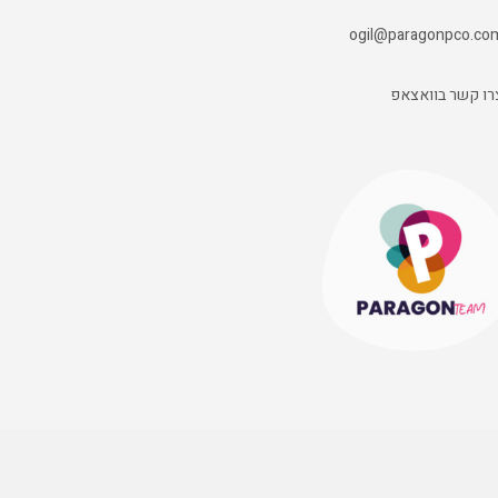
ogil@paragonpco.co
רו קשר בוואצאפ