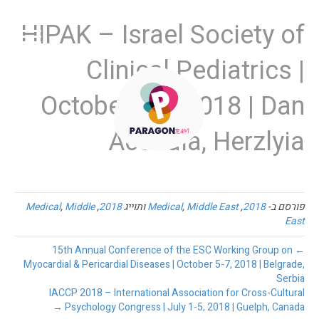
HIPAK – Israel Society of
Clinical Pediatrics |
October 4-6, 2018 | Dan
Accadia, Herzlyia
פורסם ב-
2018
,
Middle East
,
Medical
ותוייג
2018
,
Middle
,
Medical
East
← 15th Annual Conference of the ESC Working Group on
Myocardial & Pericardial Diseases | October 5-7, 2018 | Belgrade,
Serbia
IACCP 2018 – International Association for Cross-Cultural
Psychology Congress | July 1-5, 2018 | Guelph, Canada →