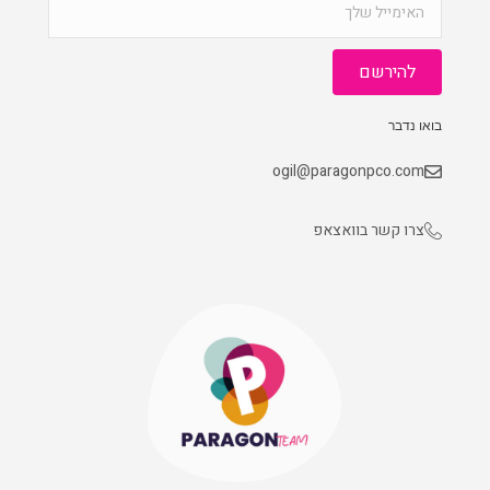
להירשם
בואו נדבר
ogil@paragonpco.com
צרו קשר בוואצאפ