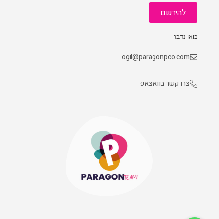
להירשם
בואו נדבר
ogil@paragonpco.com
צרו קשר בוואצאפ