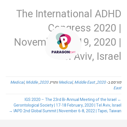
The International ADHD
Congress 2020 |
November 17-19, 2020 |
Tel Aviv, Israel
פורסם ב-
2020
,
Middle East
,
Medical
ותוייג
2020
,
Middle
,
Medical
East
← IGS 2020 – The 23rd Bi-Annual Meeting of the Israel
Gerontological Society | 17-18 February, 2020 | Tel Aviv, Israel
IAPD 2nd Global Summit | November 6-8, 2022 | Tapei, Taiwan →