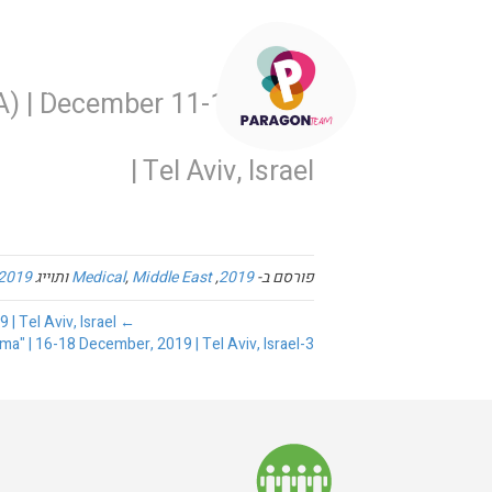
בית
פתרונות
OA) | December 11-12, 2019
| Tel Aviv, Israel
פורסם ב-
2019
,
Middle East
,
Medical
ותוייג
2019
← ICI Meeting 2019 – The Premier International Meeting for Innovations in Cardiovascular Systems | December 8-10, 2019 | Tel Aviv, Israel
3-Day Training on "How Can I Use the Polyvagal Theory to Heal Trauma" | 16-18 December, 2019 | Tel Aviv, Israel →