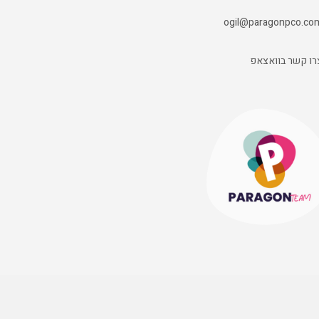
ogil@paragonpco.co
רו קשר בוואצאפ